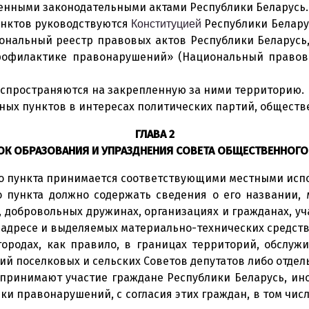
енными законодательными актами Республики Беларусь.
унктов руководствуются
Республики Беларус
Конституцией
нальный реестр правовых актов Республики Беларусь, 2
офилактике правонарушений» (Национальный правовой 
аспространяются на закрепленную за ними территорию.
ных пунктов в интересах политических партий, общест
ГЛАВА 2
К ОБРАЗОВАНИЯ И УПРАЗДНЕНИЯ СОВЕТА ОБЩЕСТВЕННОГО
го пункта принимается соответствующими местными ис
 пункта должно содержать сведения о его названии, 
, добровольных дружинах, организациях и гражданах, у
 адресе и выделяемых материально-технических средств
городах, как правило, в границах территорий, обслу
рий поселковых и сельских Советов депутатов либо отде
а принимают участие граждане Республики Беларусь, ин
и правонарушений, с согласия этих граждан, в том чис