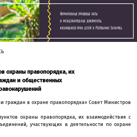
Нормативные правовые акты
и международные документы,
касающиеся прав детей в Республике Беларусь
СЬ
в охраны правопорядка, их
раждан и общественных
правонарушений
тии граждан в охране правопорядка» Совет Министров
унктов охраны правопорядка, их взаимодействия с
ъединений, участвующих в деятельности по охране